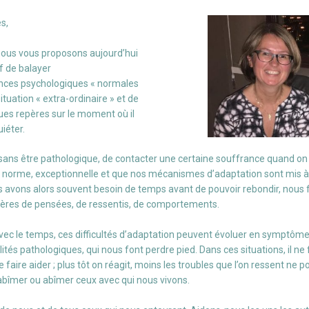
s,
 nous vous proposons aujourd’hui
if de balayer
nces psychologiques « normales
situation « extra-ordinaire » et de
es repères sur le moment où il
iéter.
, sans être pathologique, de contacter une certaine souffrance quand on 
s norme, exceptionnelle et que nos mécanismes d’adaptation sont mis à
 avons alors souvent besoin de temps avant de pouvoir rebondir, nous f
ères de pensées, de ressentis, de comportements.
ec le temps, ces difficultés d’adaptation peuvent évoluer en symptômes
ités pathologiques, qui nous font perdre pied. Dans ces situations, il ne
 faire aider ; plus tôt on réagit, moins les troubles que l’on ressent ne p
 abîmer ou abîmer ceux avec qui nous vivons.