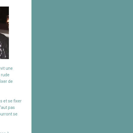
vit une
 rude
ixer de
 et se fixer
 faut pas
ourront se