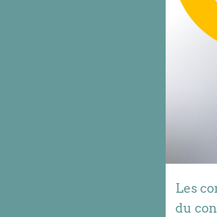
Les co
du con