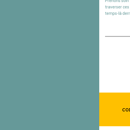
Prenons soin 
traverser ces
temps-là derr
co