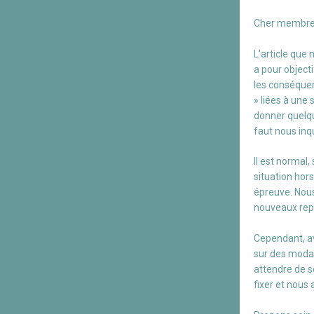
Cher membre
L'article que
a pour object
les conséque
» liées à une 
donner quelqu
faut nous inqu
Il est normal
situation hor
épreuve. Nous
nouveaux rep
Cependant, av
sur des modal
attendre de se
fixer et nous