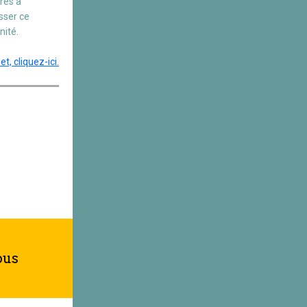
res à
sser ce
nité.
t, cliquez-ici.
ous