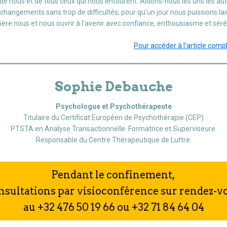
de nous et de tous ceux qui nous entourent. Aidons-nous les uns les aut
 changements sans trop de difficultés, pour qu’un jour nous puissions lai
ière nous et nous ouvrir à l’avenir avec confiance, enthousiasme et séré
Pour accéder à l'article comple
Sophie Debauche
Psychologue et Psychothérapeute
Titulaire du Certificat Européen de Psychothérapie (CEP)
PTSTA en Analyse Transactionnelle. Formatrice et Superviseure.
Responsable du Centre Thérapeutique de Luttre.
Pendant le confinement,
nsultations par visioconférence sur rendez-v
au +32 476 50 19 66 ou +32 71 84 64 04