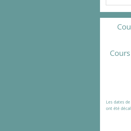
Cou
Cours
Les dates de
ont été décal