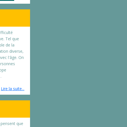
fficulté
ve. Tel que
le de la
tion diverse,
vec l'âge. On
ersonnes
rope
…
Lire la suite...
i pensent que