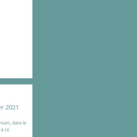
er 2021
imum, dans le
 à ce