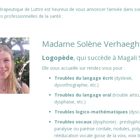
érapeutique de Luttre est heureux de vous annoncer l’arrivée dans so
s professionnelles de la santé :
Madame Solène Verhaegh
Logopède
, qui succède à Magali 
Elle vous accueille sur rendez-vous pour :
Troubles du langage écrit
(dyslexie,
dysorthographie, etc.)
Troubles du langage oral
(trouble articu
dysphasie, etc.)
Troubles logico-mathématiques
(dysca
Troubles vocaux
(dysphonie) : presbypho
paralysie ou parésie cordale, nodules, pol
rééducation vocale (pose de la voix, voix 