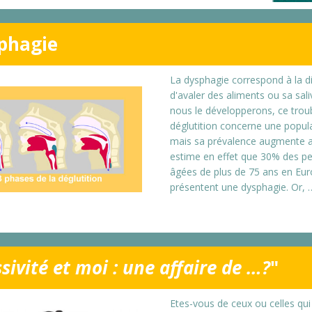
phagie
La dysphagie correspond à la di
d'avaler des aliments ou sa sali
nous le développerons, ce troub
déglutition concerne une popula
mais sa prévalence augmente a
estime en effet que 30% des p
âgées de plus de 75 ans en Eu
présentent une dysphagie. Or, 
sivité et moi : une affaire de …?
"
Etes-vous de ceux ou celles qu