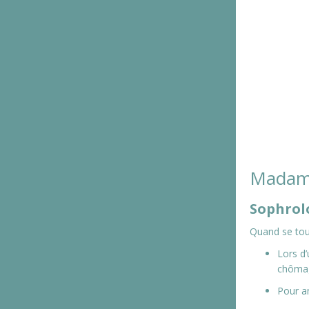
Madame
Sophrol
Quand se tour
Lors d’
chômag
Pour a