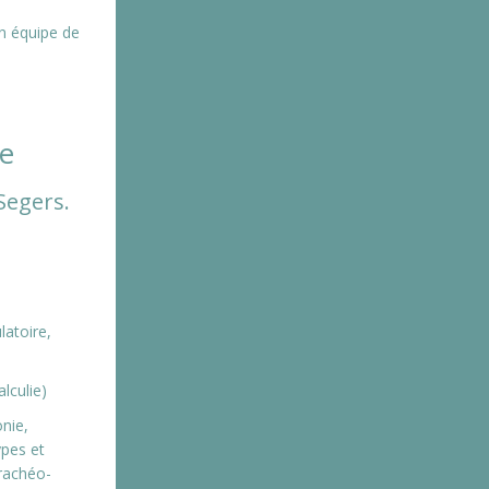
n équipe de
e
Segers.
latoire,
lculie)
nie,
ypes et
trachéo-