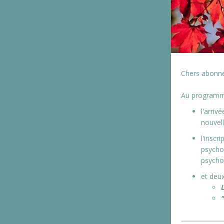
Chers abonné
Au programme
l'arriv
nouvell
l'inscr
psycho
psycho
et deux