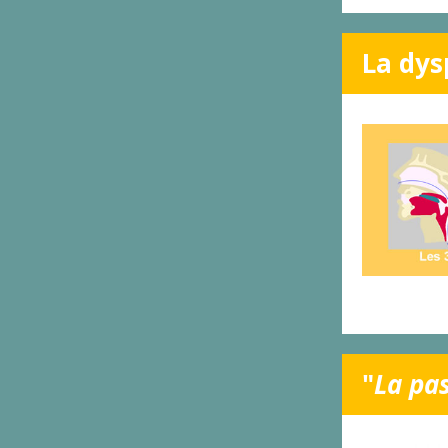
La dys
"
La pas