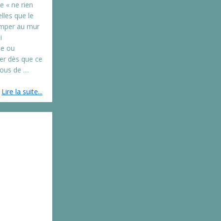
e « ne rien
lles que le
rimper au mur
i
ne ou
ier dès que ce
vous de …
Lire la suite...