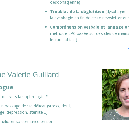
oesophagienne)
Troubles de la déglutition
(dysphagie – c
la dysphagie en fin de cette newsletter et s
Compréhension verbale et langage or
méthode LPC basée sur des clés de mains
lecture labiale)
En
 Valérie Guillard
ogue
.
ner vers la sophrologie ?
un passage de vie délicat (stress, deuil,
e, dépression, stérilité…)
méliorer sa confiance en soi