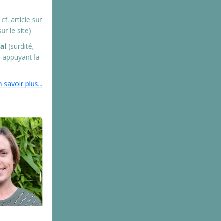
f. article sur
ur le site)
al
(surdité,
 appuyant la
 savoir plus...