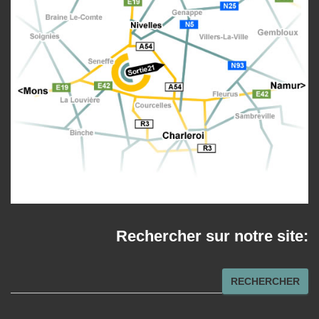
Rechercher sur notre site:
R
RECHERCHER
e
c