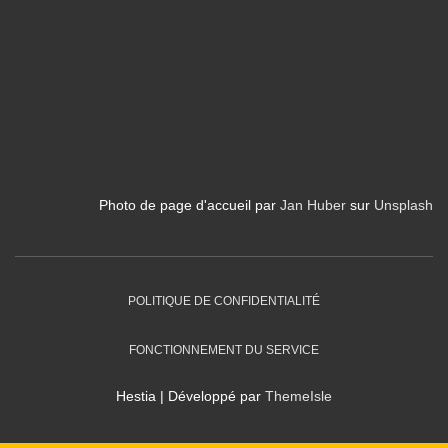
h
e
r
c
h
e
r
Photo de page d'accueil par
Jan Huber
sur
Unsplash
POLITIQUE DE CONFIDENTIALITÉ
FONCTIONNEMENT DU SERVICE
Hestia | Développé par
ThemeIsle