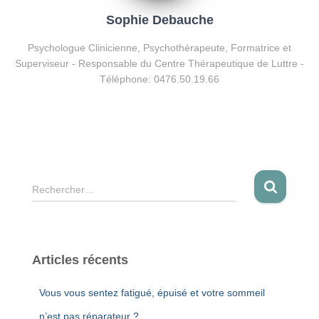
Sophie Debauche
Psychologue Clinicienne, Psychothérapeute, Formatrice et
Superviseur - Responsable du Centre Thérapeutique de Luttre -
Téléphone: 0476.50.19.66
R
Rechercher…
e
c
h
e
Articles récents
r
c
Vous vous sentez fatigué, épuisé et votre sommeil
h
e
n’est pas réparateur ?