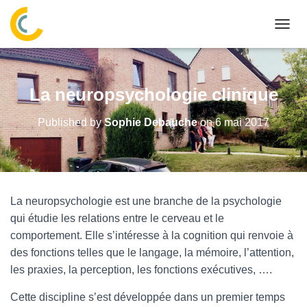
OUVR
La neuropsychologie clinique
Published by
Sophie Debauche
on
6 mai 2017
La neuropsychologie est une branche de la psychologie
qui étudie les relations entre le cerveau et le
comportement. Elle s’intéresse à la cognition qui renvoie à
des fonctions telles que le langage, la mémoire, l’attention,
les praxies, la perception, les fonctions exécutives, ….
Cette discipline s’est développée dans un premier temps