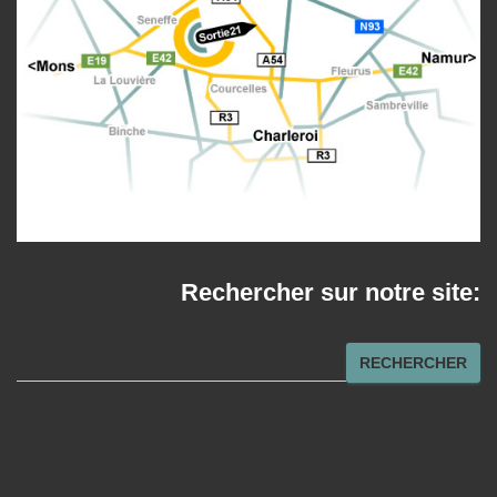
Rechercher sur notre site:
R
RECHERCHER
e
c
h
e
r