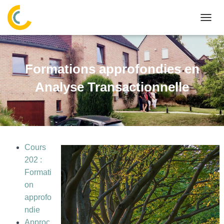
OUVR
Formations approfondies en
Analyse Transactionnelle
Cours
202 :
Formati
on
approfo
ndie
Approc