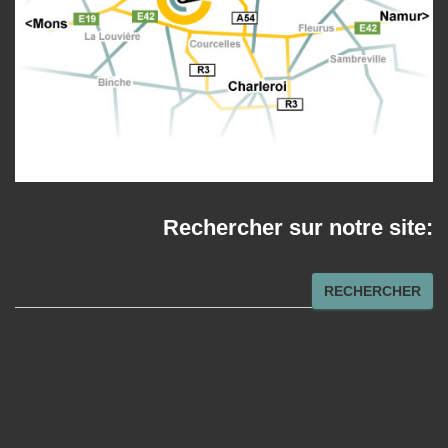
Rechercher sur notre site:
R
RECHERCHER
e
c
h
e
r
c
h