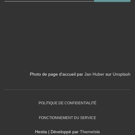
e
c
h
e
r
c
h
e
r
Photo de page d'accueil par
Jan Huber
sur
Unsplash
POLITIQUE DE CONFIDENTIALITÉ
FONCTIONNEMENT DU SERVICE
Hestia | Développé par
ThemeIsle