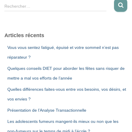
R
Rechercher…
e
c
h
e
Articles récents
r
c
Vous vous sentez fatigué, épuisé et votre sommeil n’est pas
h
e
réparateur ?
r
Quelques conseils DIET pour aborder les fêtes sans risquer de
:
mettre a mal vos efforts de l’année
Quelles différences faites-vous entre vos besoins, vos désirs, et
vos envies ?
Présentation de l’Analyse Transactionnelle
Les adolescents fumeurs mangent-ils mieux ou non que les
non-fumeurs sur le temps de midi à l’école ?