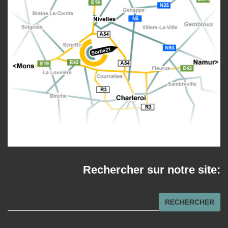
Rechercher sur notre site:
R
RECHERCHER
e
c