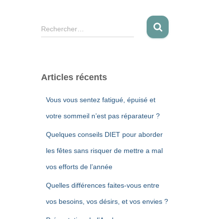
R
Rechercher…
e
c
h
e
Articles récents
r
c
Vous vous sentez fatigué, épuisé et
h
e
votre sommeil n’est pas réparateur ?
r
Quelques conseils DIET pour aborder
:
les fêtes sans risquer de mettre a mal
vos efforts de l’année
Quelles différences faites-vous entre
vos besoins, vos désirs, et vos envies ?