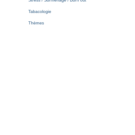
Stress / Surmenage / Burn out
Tabacologie
Thèmes